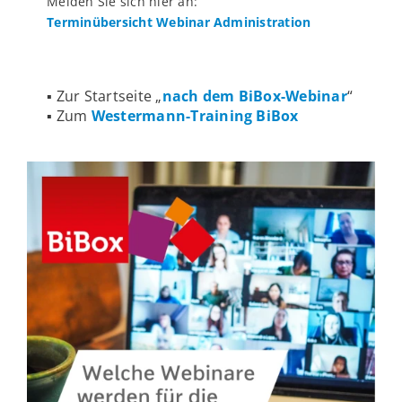
Melden Sie sich hier an:
Terminübersicht Webinar Administration
▪️ Zur Startseite „
nach dem BiBox-Webinar
“
▪️ Zum
Westermann-Training BiBox